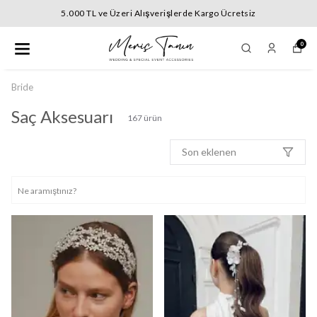
5.000 TL ve Üzeri Alışverişlerde Kargo Ücretsiz
0
Bride
Saç Aksesuarı
167
ürün
Son eklenen