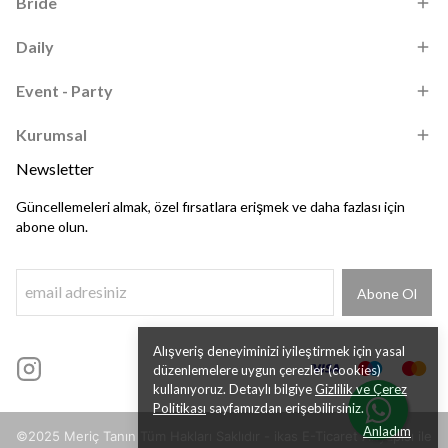
Bride
Daily
Event - Party
Kurumsal
Newsletter
Güncellemeleri almak, özel fırsatlara erişmek ve daha fazlası için
abone olun.
Abone Ol
Alışveriş deneyiminizi iyileştirmek için yasal
düzenlemelere uygun çerezler (cookies)
kullanıyoruz. Detaylı bilgiye
Gizlilik ve Çerez
Politikası
sayfamızdan erişebilirsiniz.
Anladım
©2025 Meriç Tanın Tüm Hakları Saklıdır - ikas E-Ticaret Altyapısı ile