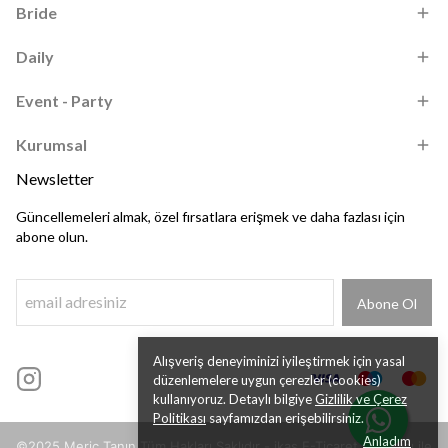
Bride
Daily
Event - Party
Kurumsal
Newsletter
Güncellemeleri almak, özel fırsatlara erişmek ve daha fazlası için
abone olun.
Abone Ol
Alışveriş deneyiminizi iyileştirmek için yasal
düzenlemelere uygun çerezler (cookies)
kullanıyoruz. Detaylı bilgiye
Gizlilik ve Çerez
Politikası
sayfamızdan erişebilirsiniz.
Anladım
©2025 Meriç Tanın Tüm Hakları Saklıdır - ikas E-Ticaret Altyapısı ile