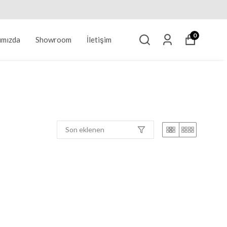
5.000 TL ve Üzeri Alışverişlerde Kargo Ücretsiz
0
ımızda
Showroom
İletişim
Son eklenen