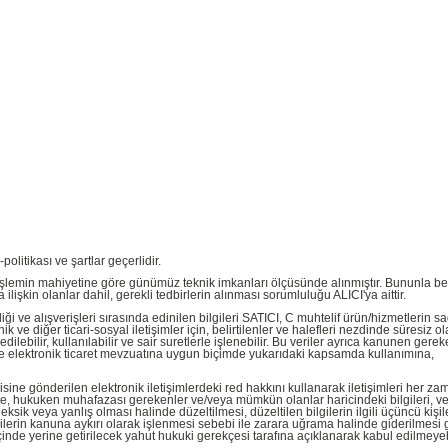
olitikası ve şartlar geçerlidir.
ve işlemin mahiyetine göre günümüz teknik imkanları ölçüsünde alınmıştır. Bununla be
lişkin olanlar dahil, gerekli tedbirlerin alınması sorumluluğu ALICI'ya aittir.
liği ve alışverişleri sırasında edinilen bilgileri SATICI, C muhtelif ürün/hizmetlerin 
 ve diğer ticari-sosyal iletişimler için, belirtilenler ve halefleri nezdinde süresiz o
edilebilir, kullanılabilir ve sair suretlerle işlenebilir. Bu veriler ayrıca kanunen gere
 ile elektronik ticaret mevzuatına uygun biçimde yukarıdaki kapsamda kullanımına,
ine gönderilen elektronik iletişimlerdeki red hakkını kullanarak iletişimleri her za
lerse, hukuken muhafazası gerekenler ve/veya mümkün olanlar haricindeki bilgileri, ver
r, eksik veya yanlış olması halinde düzeltilmesi, düzeltilen bilgilerin ilgili üçüncü kişi
verilerin kanuna aykırı olarak işlenmesi sebebi ile zarara uğrama halinde giderilmesi 
çinde yerine getirilecek yahut hukuki gerekçesi tarafına açıklanarak kabul edilmeyeb