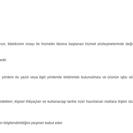
önce, tüketicinin onayı ile hizmetin ifasına başlanan hizmet sözleşmelerinde değ
edir.
len yöntem ile yazılı veya ilgili yöntemle bildirimde bulunulması ve ürünün işbu 
kleri, kişisel ihtiyaçları ve kullanacagı tarihe özel hazırlanan mallara ilişkin sö
 bilgilendirildiğini peşinen kabul eder.