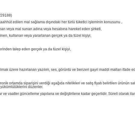
/29188)
taahhüt edilen mal sağlama dışındaki her türlü tüketici işleminin konusunu ,
sunan veya mal sunan adına veya hesabına hareket eden şirketi,
inen, kullanan veya yararlanan gerçek ya da tüzel kişiyi,
rinden talep eden gerçek ya da tüzel kişiyi,
ılmak üzere hazırlanan yazılım, ses, görüntü ve benzeri gayri maddi malları ifade ed
onik ortamda siparişini verdiği aşağıda nitelikleri ve satış fiyatı belirtilen ürünün 
yükümlülüklerini düzenler.
atlar ve vaatler güncelleme yapılana ve değiştirilene kadar geçerlidir. Süreli olarak ila