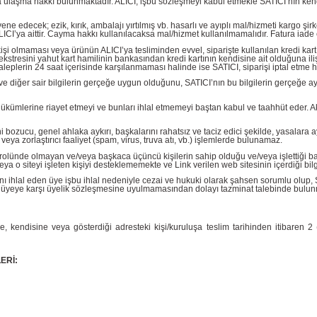
’ya ulaşma hakkı bulunmaktadır. ALICI, işbu sözleşmeyi kabul etmekle SATICI’nın kend
 edecek; ezik, kırık, ambalajı yırtılmış vb. hasarlı ve ayıplı mal/hizmeti kargo şi
CI’ya aittir. Cayma hakkı kullanılacaksa mal/hizmet kullanılmamalıdır. Fatura iade e
kişi olmaması veya ürünün ALICI’ya tesliminden evvel, siparişte kullanılan kredi kartın
ait ekstresini yahut kart hamilinin bankasından kredi kartının kendisine ait olduğuna il
plerin 24 saat içerisinde karşılanmaması halinde ise SATICI, siparişi iptal etme ha
l ve diğer sair bilgilerin gerçeğe uygun olduğunu, SATICI’nın bu bilgilerin gerçeğe ay
at hükümlerine riayet etmeyi ve bunları ihlal etmemeyi baştan kabul ve taahhüt ede
ini bozucu, genel ahlaka aykırı, başkalarını rahatsız ve taciz edici şekilde, yasalar
eya zorlaştırıcı faaliyet (spam, virus, truva atı, vb.) işlemlerde bulunamaz.
trolünde olmayan ve/veya başkaca üçüncü kişilerin sahip olduğu ve/veya işlettiği baş
 o siteyi işleten kişiyi desteklememekte ve Link verilen web sitesinin içerdiği bilgi
 ihlal eden üye işbu ihlal nedeniyle cezai ve hukuki olarak şahsen sorumlu olup, SATI
nın üyeye karşı üyelik sözleşmesine uyulmamasından dolayı tazminat talebinde bulunm
, kendisine veya gösterdiği adresteki kişi/kuruluşa teslim tarihinden itibaren 2 (i
ERİ: