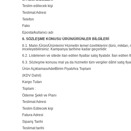
Teslim edilecek kişi
Teslimat Adresi
Telefon
Faks
Eposta/kullanıcı adı
6. SÖZLEŞME KONUSU ÜRÜN/ÜRÜNLER BİLGİLERİ
6.1. Malın /Ürün/Ürünlerin/ Hizmetin temel özelliklerini (türü, miktar
inceleyebilirsiniz. Kampanya tarihine kadar geçerlidir.
6.2. Listelenen ve sitede ilan edilen fiyatlar satış fiyatıdır. İlan edile
6.3. Sözleşme konusu mal ya da hizmetin tüm vergiler dâhil satış fiyat
Ürün AçıklamasıAdetBirim FiyatıAra Toplam
(KDV Dahil)
Kargo Tutarı
Toplam :
Ödeme Şekli ve Planı
Teslimat Adresi
Teslim Edilecek kişi
Fatura Adresi
Sipariş Tarihi
Teslimat tarihi