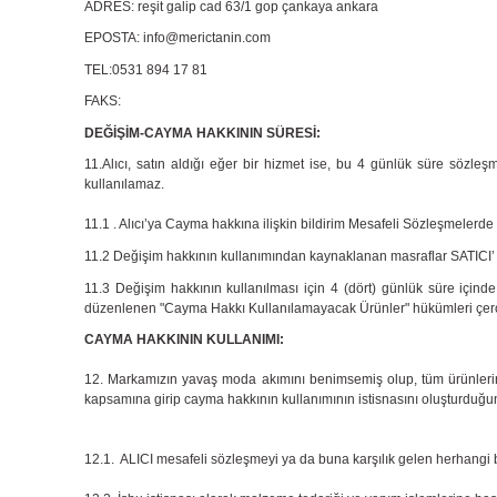
ADRES: reşit galip cad 63/1 gop çankaya ankara
EPOSTA:
info@merictanin.com
TEL:0531 894 17 81
FAKS:
DEĞİŞİM-CAYMA HAKKININ SÜRESİ:
11.Alıcı, satın aldığı eğer bir hizmet ise, bu 4 günlük süre sözle
kullanılamaz.
11.1 . Alıcı’ya Cayma hakkına ilişkin bildirim Mesafeli Sözleşmelerde 
11.2 Değişim hakkının kullanımından kaynaklanan masraflar SATICI’ ya
11.3 Değişim hakkının kullanılması için 4 (dört) günlük süre içinde
düzenlenen "Cayma Hakkı Kullanılamayacak Ürünler" hükümleri çerçe
CAYMA HAKKININ KULLANIMI:
12. Markamızın yavaş moda akımını benimsemiş olup, tüm ürünlerimiz s
kapsamına girip cayma hakkının kullanımının istisnasını oluşturduğ
12.1. ALICI mesafeli sözleşmeyi ya da buna karşılık gelen herhangi b