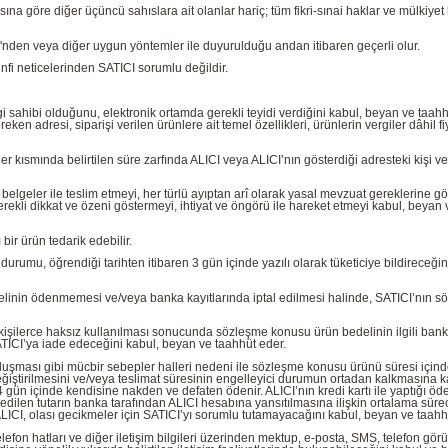
 göre diğer üçüncü sahıslara ait olanlar hariç; tüm fikri-sınai haklar ve mülkiyet 
İ'nden veya diğer uygun yöntemler ile duyurulduğu andan itibaren geçerli olur.
menfi neticelerinden SATICI sorumlu değildir.
ilgi sahibi olduğunu, elektronik ortamda gerekli teyidi verdiğini kabul, beyan ve taahh
 adresi, siparişi verilen ürünlere ait temel özellikleri, ürünlerin vergiler dâhil fiy
er kısmında belirtilen süre zarfında ALICI veya ALICI’nın gösterdiği adresteki kişi v
e belgeler ile teslim etmeyi, her türlü ayıptan arî olarak yasal mevzuat gereklerine g
gerekli dikkat ve özeni göstermeyi, ihtiyat ve öngörü ile hareket etmeyi kabul, beyan 
ir ürün tedarik edebilir.
umu, öğrendiği tarihten itibaren 3 gün içinde yazılı olarak tüketiciye bildireceğin
elinin ödenmemesi ve/veya banka kayıtlarında iptal edilmesi halinde, SATICI’nın 
z kişilerce haksız kullanılması sonucunda sözleşme konusu ürün bedelinin ilgili ban
TICI’ya iade edeceğini kabul, beyan ve taahhüt eder.
n oluşması gibi mücbir sebepler halleri nedeni ile sözleşme konusu ürünü süresi içind
eğiştirilmesini ve/veya teslimat süresinin engelleyici durumun ortadan kalkmasına 
14 gün içinde kendisine nakden ve defaten ödenir. ALICI’nın kredi kartı ile yaptığı ö
e edilen tutarın banka tarafından ALICI hesabına yansıtılmasına ilişkin ortalama sürec
LICI, olası gecikmeler için SATICI’yı sorumlu tutamayacağını kabul, beyan ve taahh
lefon hatları ve diğer iletişim bilgileri üzerinden mektup, e-posta, SMS, telefon gö