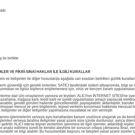
tir.
 ile birlikte
İMLER VE FİKRİ-SINAİ HAKLAR İLE İLGİLİ KURALLAR
ve iletişimler ile diğer hususlarda aşağıda cari esasları belirtilen gizlilik kuralları-p
erin güvenliği için gerekli önlemler, SATICI tarafındaki sistem altyapısında, bilgi 
maları ve ilgisiz kişilerce erişilememesi için, virüs ve benzeri zararlı uygulamalara i
etişimlerine dair izin-onaylarının yanısıra ve teyiden; ALICI'nın İNTERNET SİTESİ'ne üye
pazarlama, mağaza kartı, kredi kartı ve üyelik uygulamaları amaçlı yapılacak elektronik
abilir, gerekli görülen hallerde güncellenebilir, paylaşılabilir, aktarılabilir, transfer 
an-olmayan mevcut ve yeni bilgilerinin, kişisel verilerin korunması hakkında mevzuat
letişimler ve diğer iletişimler yapılmasına muvafakat ve izin vermiştir.
ullanımı-işlenmelerini ve/veya aynı kanallardan kanuni usulünce ulaşarak ya da kendis
i işlemleri ve/veya tarafına iletişimler yasal azami süre içinde durdurulur; ayrıca di
rilir. ALICI isterse kişisel verilerinin işlenmesi ile ilgili işlemler, aktarıldığı kişile
 ile analiz edilmesi sureti ile kendisi aleyhine bir sonucun ortaya çıkmasına itiraz, 
abilir ve bilgi alabilir. Bu hususlardaki başvuru ve talepleri yasal azami süreler i