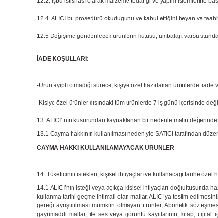
12.2. İşbu istisnası olarak malzeme tedariği ve yapım işlemlerine başla
12.4. ALICI bu prosedürü okudugunu ve kabul ettiğini beyan ve taahh
12.5 Değişime gonderilecek ürünlerin kutusu, ambalajı, varsa standart
İADE KOŞULLARI:
-Ürün ayıplı olmadığı sürece, kişiye özel hazırlanan ürünlerde, iade
-Kişiye özel ürünler dışındaki tüm ürünlerde 7 iş günü içerisinde değiş
13. ALICI’ nın kusurundan kaynaklanan bir nedenle malın değerinde 
13.1 Cayma hakkının kullanılması nedeniyle SATICI tarafından düzenl
CAYMA HAKKI KULLANILAMAYACAK ÜRÜNLER
14. Tüketicinin istekleri, kişisel ihtiyaçları ve kullanacagı tarihe öze
14.1 ALICI’nın isteği veya açıkça kişisel ihtiyaçları doğrultusunda h
kullanma tarihi geçme ihtimali olan mallar, ALICI’ya teslim edilmesin
gereği ayrıştırılması mümkün olmayan ürünler, Abonelik sözleşmesi 
gayrimaddi mallar, ile ses veya görüntü kayıtlarının, kitap, dijita