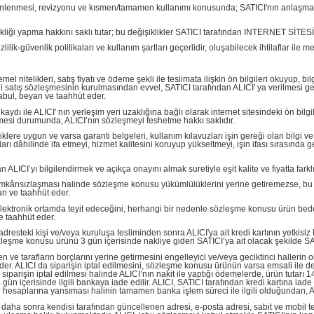
zenlenmesi, revizyonu ve kısmen/tamamen kullanımı konusunda; SATICI'nın anlaşmasına
ikliği yapma hakkını saklı tutar; bu değişiklikler SATICI tarafından INTERNET SİTES
lik-güvenlik politikaları ve kullanım şartları geçerlidir, oluşabilecek ihtilaflar ile 
l nitelikleri, satış fiyatı ve ödeme şekli ile teslimata ilişkin ön bilgileri okuyup, b
 satış sözleşmesinin kurulmasından evvel, SATICI tarafından ALICI' ya verilmesi gereken
kabul, beyan ve taahhüt eder.
ı ile ALICI' nın yerleşim yeri uzaklığına bağlı olarak internet sitesindeki ön bilgil
emesi durumunda, ALICI’nın sözleşmeyi feshetme hakkı saklıdır.
iklere uygun ve varsa garanti belgeleri, kullanım kılavuzları işin gereği olan bilgi v
rı dâhilinde ifa etmeyi, hizmet kalitesini koruyup yükseltmeyi, işin ifası sırasında 
I’yı bilgilendirmek ve açıkça onayını almak suretiyle eşit kalite ve fiyatta farklı b
imkânsızlaşması halinde sözleşme konusu yükümlülüklerini yerine getiremezse, bu dur
an ve taahhüt eder.
elektronik ortamda teyit edeceğini, herhangi bir nedenle sözleşme konusu ürün bed
 taahhüt eder.
resteki kişi ve/veya kuruluşa tesliminden sonra ALICI'ya ait kredi kartının yetkisi
eşme konusu ürünü 3 gün içerisinde nakliye gideri SATICI’ya ait olacak şekilde SA
 ve tarafların borçlarını yerine getirmesini engelleyici ve/veya geciktirici halleri
er. ALICI da siparişin iptal edilmesini, sözleşme konusu ürünün varsa emsali ile d
siparişin iptal edilmesi halinde ALICI’nın nakit ile yaptığı ödemelerde, ürün tutarı 
4 gün içerisinde ilgili bankaya iade edilir. ALICI, SATICI tarafından kredi kartına iad
n hesaplarına yansıması halinin tamamen banka işlem süreci ile ilgili olduğundan, A
 daha sonra kendisi tarafından güncellenen adresi, e-posta adresi, sabit ve mobil te