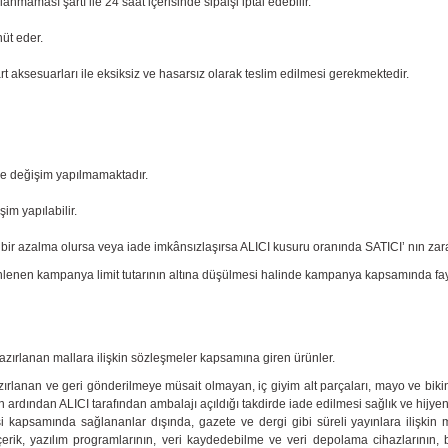
nmaması şartı ile 24 saat içerisinde sipaişi iptal edebilir.
üt eder.
 aksesuarları ile eksiksiz ve hasarsız olarak teslim edilmesi gerekmektedir.
 ve değişim yapılmamaktadır.
im yapılabilir.
bir azalma olursa veya iade imkânsızlaşırsa ALICI kusuru oranında SATICI’ nın zar
enen kampanya limit tutarının altına düşülmesi halinde kampanya kapsamında faydala
l hazırlanan mallara ilişkin sözleşmeler kapsamına giren ürünler.
azırlanan ve geri gönderilmeye müsait olmayan, iç giyim alt parçaları, mayo ve biki
in ardından ALICI tarafından ambalajı açıldığı takdirde iade edilmesi sağlık ve hij
kapsamında sağlananlar dışında, gazete ve dergi gibi süreli yayınlara ilişkin m
l içerik, yazılım programlarının, veri kaydedebilme ve veri depolama cihazlarının,