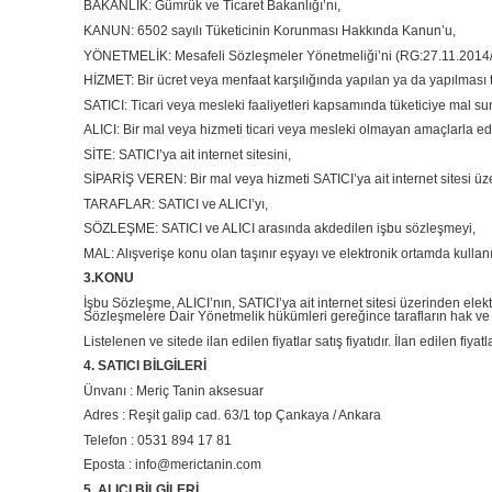
BAKANLIK: Gümrük ve Ticaret Bakanlığı’nı,
KANUN: 6502 sayılı Tüketicinin Korunması Hakkında Kanun’u,
YÖNETMELİK: Mesafeli Sözleşmeler Yönetmeliği’ni (RG:27.11.2014
HİZMET: Bir ücret veya menfaat karşılığında yapılan ya da yapılması 
SATICI: Ticari veya mesleki faaliyetleri kapsamında tüketiciye mal 
ALICI: Bir mal veya hizmeti ticari veya mesleki olmayan amaçlarla ed
SİTE: SATICI’ya ait internet sitesini,
SİPARİŞ VEREN: Bir mal veya hizmeti SATICI’ya ait internet sitesi üze
TARAFLAR: SATICI ve ALICI’yı,
SÖZLEŞME: SATICI ve ALICI arasında akdedilen işbu sözleşmeyi,
MAL: Alışverişe konu olan taşınır eşyayı ve elektronik ortamda kullan
3.KONU
İşbu Sözleşme, ALICI’nın, SATICI’ya ait internet sitesi üzerinden elektr
Sözleşmelere Dair Yönetmelik hükümleri gereğince tarafların hak ve 
Listelenen ve sitede ilan edilen fiyatlar satış fiyatıdır. İlan edilen fiy
4. SATICI BİLGİLERİ
Ünvanı : Meriç Tanin aksesuar
Adres : Reşit galip cad. 63/1 top Çankaya / Ankara
Telefon : 0531 894 17 81
Eposta :
info@merictanin.com
5. ALICI BİLGİLERİ