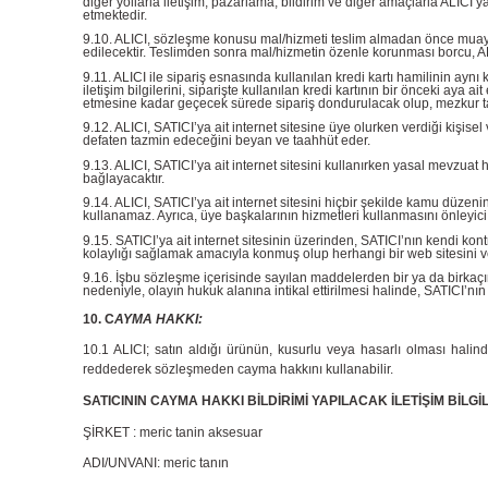
diğer yollarla iletişim, pazarlama, bildirim ve diğer amaçlarla ALICI
etmektedir.
9.10. ALICI, sözleşme konusu mal/hizmeti teslim almadan önce muayene
edilecektir. Teslimden sonra mal/hizmetin özenle korunması borcu, ALI
9.11. ALICI ile sipariş esnasında kullanılan kredi kartı hamilinin aynı 
iletişim bilgilerini, siparişte kullanılan kredi kartının bir önceki aya 
etmesine kadar geçecek sürede sipariş dondurulacak olup, mezkur tale
9.12. ALICI, SATICI’ya ait internet sitesine üye olurken verdiği kişise
defaten tazmin edeceğini beyan ve taahhüt eder.
9.13. ALICI, SATICI’ya ait internet sitesini kullanırken yasal mevzu
bağlayacaktır.
9.14. ALICI, SATICI’ya ait internet sitesini hiçbir şekilde kamu düzen
kullanamaz. Ayrıca, üye başkalarının hizmetleri kullanmasını önleyici v
9.15. SATICI’ya ait internet sitesinin üzerinden, SATICI’nın kendi kon
kolaylığı sağlamak amacıyla konmuş olup herhangi bir web sitesini veya
9.16. İşbu sözleşme içerisinde sayılan maddelerden bir ya da birkaçını
nedeniyle, olayın hukuk alanına intikal ettirilmesi halinde, SATICI’
10. C
AYMA HAKKI:
10.1 ALICI; satın aldığı ürünün, kusurlu veya hasarlı olması halinde
reddederek sözleşmeden cayma hakkını kullanabilir.
SATICININ CAYMA HAKKI BİLDİRİMİ YAPILACAK İLETİŞİM BİLGİL
ŞİRKET : meric tanin aksesuar
ADI/UNVANI: meric tanın