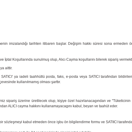
şmenin imzalandığı tarihten itibaren başlar. Değişim hakkı süresi sona ermeden 
ve İptal Koşullarında sunulmuş olup, Alıcı Cayma koşullarını bilerek sipariş vermekt
 aittir.
 SATICI' ya iadeli taahhütlü posta, faks, e-posta veya SATICI tarafından bildiri
vesinde kullanılmamış olması şarttır.
ipariş üzerine üretilecek olup, kişiye özel hazırlanacagından ve ''Tüketicinin iste
undan ALICI cayma hakkını kullanamayacagını kabul, beyan ve taahüt eder.
ir sözleşmeyi kabul etmeden önce işbu ön bilgilendirme formu ve SATIICI tarafından