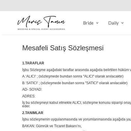
Bride
Daily
Mesafeli Satış Sözleşmesi
1.TARAFLAR
İşbu Sözleşme aşağıdaki taraflar arasında aşağıda belirtilen hüküm v
A.‘ALICI’ ; (sözleşmede bundan sonra "ALICI" olarak anılacaktır)
B.‘SATICI’ ; (sözleşmede bundan sonra "SATICI" olarak anılacaktır)
AD- SOYAD:
ADRES:
İş bu sözleşmeyi kabul etmekle ALICI, sözleşme konusu siparişi onayla
eder.
2.TANIMLAR
İşbu sözleşmenin uygulanmasında ve yorumlanmasında aşağıda yazılı t
BAKAN: Gümrük ve Ticaret Bakanı’nı,