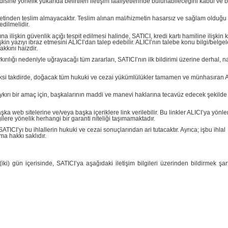
isine yönelik yukarıda belirtilen iletişim faaliyetlerinde bulunabileceğini kabul ve
rketinden teslim almayacaktır. Teslim alınan mal/hizmetin hasarsız ve sağlam olduğu
dilmelidir.
a ilişkin güvenlik açığı tespit edilmesi halinde, SATICI, kredi kartı hamiline ilişkin k
işkin yazıyı ibraz etmesini ALICI’dan talep edebilir. ALICI’nın talebe konu bilgi/belgel
kkını haizdir.
kırılığı nedeniyle uğrayacağı tüm zararları, SATICI’nın ilk bildirimi üzerine derhal, 
r. Aksi takdirde, doğacak tüm hukuki ve cezai yükümlülükler tamamen ve münhasıran A
a aykırı bir amaç için, başkalarının maddi ve manevi haklarına tecavüz edecek şekilde
ka web sitelerine ve/veya başka içeriklere link verilebilir. Bu linkler ALICI’ya yön
lere yönelik herhangi bir garanti niteliği taşımamaktadır.
CI’yı bu ihlallerin hukuki ve cezai sonuçlarından ari tutacaktır. Ayrıca; işbu ihlal
a hakkı saklıdır.
ki) gün içerisinde, SATICI’ya aşağıdaki iletişim bilgileri üzerinden bildirmek şart