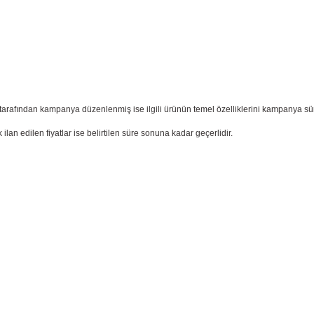
tıcı tarafından kampanya düzenlenmiş ise ilgili ürünün temel özelliklerini kampanya s
k ilan edilen fiyatlar ise belirtilen süre sonuna kadar geçerlidir.