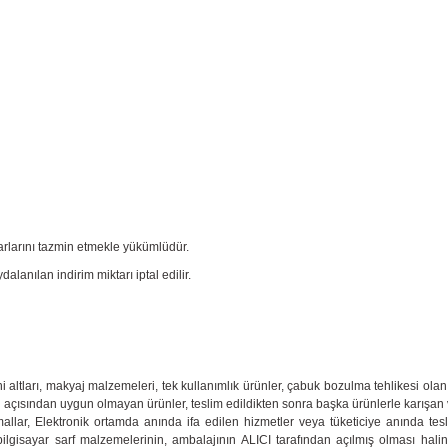
arlarını tazmin etmekle yükümlüdür.
nılan indirim miktarı iptal edilir.
ni altları, makyaj malzemeleri, tek kullanımlık ürünler, çabuk bozulma tehlikesi ola
yen açısından uygun olmayan ürünler, teslim edildikten sonra başka ürünlerle karışan
allar, Elektronik ortamda anında ifa edilen hizmetler veya tüketiciye anında tes
 bilgisayar sarf malzemelerinin, ambalajının ALICI tarafından açılmış olması hali