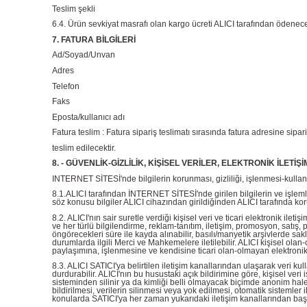
Teslim şekli
6.4. Ürün sevkiyat masrafı olan kargo ücreti ALICI tarafından ödenecek
7. FATURA BİLGİLERİ
Ad/Soyad/Unvan
Adres
Telefon
Faks
Eposta/kullanıcı adı
Fatura teslim : Fatura sipariş teslimatı sırasında fatura adresine sipariş
teslim edilecektir.
8. - GÜVENLİK-GİZLİLİK, KİŞİSEL VERİLER, ELEKTRONİK İLETİŞ
INTERNET SİTESİ'nde bilgilerin korunması, gizliliği, işlenmesi-kullanımı 
8.1.ALICI tarafından İNTERNET SİTESİ'nde girilen bilgilerin ve işleml
söz konusu bilgiler ALICI cihazından girildiğinden ALICI tarafında korun
8.2. ALICI'nın sair suretle verdiği kişisel veri ve ticari elektronik il
ve her türlü bilgilendirme, reklam-tanıtım, iletişim, promosyon, satış, 
öngörecekleri süre ile kayda alınabilir, basılı/manyetik arşivlerde saklan
durumlarda ilgili Merci ve Mahkemelere iletilebilir. ALICI kişisel ol
paylaşımına, işlenmesine ve kendisine ticari olan-olmayan elektronik i
8.3. ALICI SATICI'ya belirtilen iletişim kanallarından ulaşarak veri k
durdurabilir. ALICI'nın bu husustaki açık bildirimine göre, kişisel ver
sisteminden silinir ya da kimliği belli olmayacak biçimde anonim hale geti
bildirilmesi, verilerin silinmesi veya yok edilmesi, otomatik sistemler
konularda SATICI'ya her zaman yukarıdaki iletişim kanallarından başvur