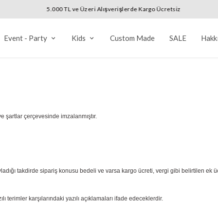
5.000 TL ve Üzeri Alışverişlerde Kargo Ücretsiz
Event - Party
Kids
Custom Made
SALE
Hakk
e şartlar çerçevesinde imzalanmıştır.
dığı takdirde sipariş konusu bedeli ve varsa kargo ücreti, vergi gibi belirtilen ek 
erimler karşılarındaki yazılı açıklamaları ifade edeceklerdir.