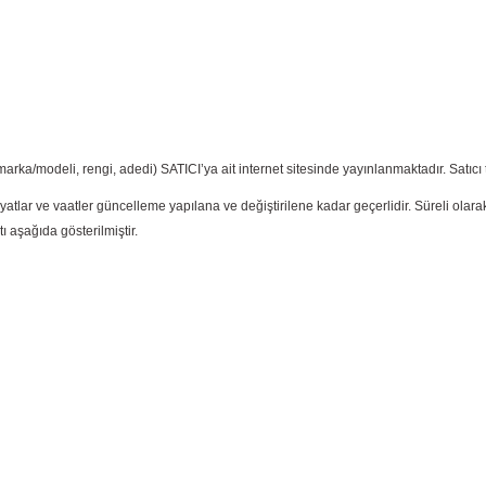
ı, marka/modeli, rengi, adedi) SATICI’ya ait internet sitesinde yayınlanmaktadır. Sa
n fiyatlar ve vaatler güncelleme yapılana ve değiştirilene kadar geçerlidir. Süreli olara
ı aşağıda gösterilmiştir.