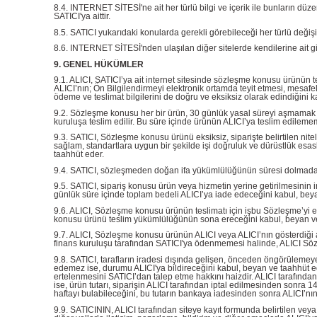
8.4. INTERNET SİTESİ'ne ait her türlü bilgi ve içerik ile bunların dü
SATICI'ya aittir.
8.5. SATICI yukarıdaki konularda gerekli görebileceği her türlü değiş
8.6. INTERNET SİTESİ'nden ulaşılan diğer sitelerde kendilerine ait gizli
9. GENEL HÜKÜMLER
9.1. ALICI, SATICI’ya ait internet sitesinde sözleşme konusu ürünün teme
ALICI’nın; Ön Bilgilendirmeyi elektronik ortamda teyit etmesi, mesafeli
ödeme ve teslimat bilgilerini de doğru ve eksiksiz olarak edindiğini 
9.2. Sözleşme konusu her bir ürün, 30 günlük yasal süreyi aşmamak kayd
kuruluşa teslim edilir. Bu süre içinde ürünün ALICI’ya teslim edilem
9.3. SATICI, Sözleşme konusu ürünü eksiksiz, siparişte belirtilen nitel
sağlam, standartlara uygun bir şekilde işi doğruluk ve dürüstlük esasla
taahhüt eder.
9.4. SATICI, sözleşmeden doğan ifa yükümlülüğünün süresi dolmadan ALIC
9.5. SATICI, sipariş konusu ürün veya hizmetin yerine getirilmesinin 
günlük süre içinde toplam bedeli ALICI’ya iade edeceğini kabul, bey
9.6. ALICI, Sözleşme konusu ürünün teslimatı için işbu Sözleşme’yi 
konusu ürünü teslim yükümlülüğünün sona ereceğini kabul, beyan ve
9.7. ALICI, Sözleşme konusu ürünün ALICI veya ALICI’nın gösterdiği ad
finans kuruluşu tarafından SATICI'ya ödenmemesi halinde, ALICI Sözl
9.8. SATICI, tarafların iradesi dışında gelişen, önceden öngörülemeyen
edemez ise, durumu ALICI'ya bildireceğini kabul, beyan ve taahhüt ed
ertelenmesini SATICI’dan talep etme hakkını haizdir. ALICI tarafından 
ise, ürün tutarı, siparişin ALICI tarafından iptal edilmesinden sonra 1
haftayı bulabileceğini, bu tutarın bankaya iadesinden sonra ALICI’nı
9.9. SATICININ, ALICI tarafından siteye kayıt formunda belirtilen veya