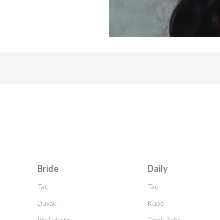
Bride
Daily
Taç
Taç
Duvak
Küpe
Pin Firkete
Tarak Toka