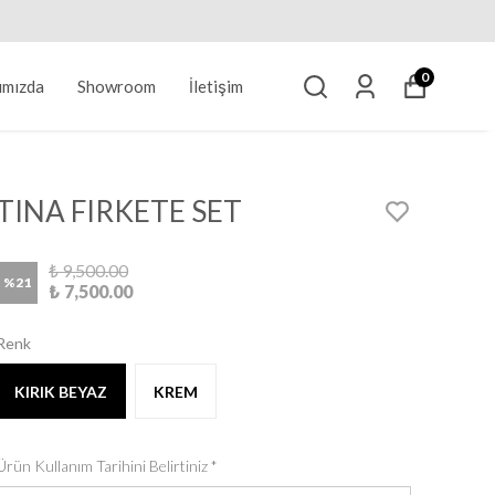
0
ımızda
Showroom
İletişim
TINA FIRKETE SET
₺ 9,500.00
%
21
₺ 7,500.00
Renk
KIRIK BEYAZ
KREM
Ürün Kullanım Tarihini Belirtiniz
*