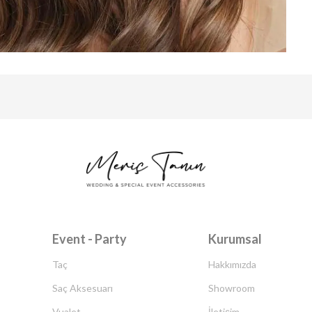
Event - Party
Kurumsal
Taç
Hakkımızda
Saç Aksesuarı
Showroom
Vualet
İletişim