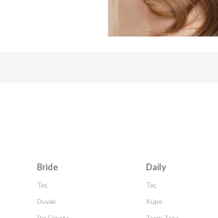
Bride
Daily
Taç
Taç
Duvak
Küpe
Pin Firkete
Tarak Toka