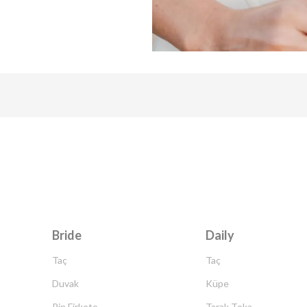
Bride
Daily
Taç
Taç
Duvak
Küpe
Pin Firkete
Tarak Toka