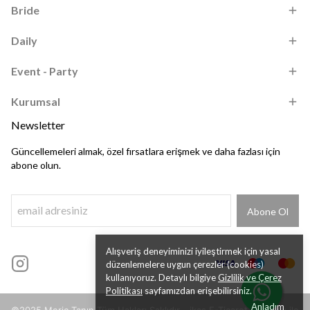
Bride
Daily
Event - Party
Kurumsal
Newsletter
Güncellemeleri almak, özel fırsatlara erişmek ve daha fazlası için
abone olun.
Abone Ol
Alışveriş deneyiminizi iyileştirmek için yasal
düzenlemelere uygun çerezler (cookies)
kullanıyoruz. Detaylı bilgiye
Gizlilik ve Çerez
Politikası
sayfamızdan erişebilirsiniz.
Anladım