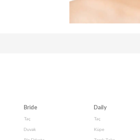
Bride
Daily
Taç
Taç
Duvak
Küpe
Pin Firkete
Tarak Toka