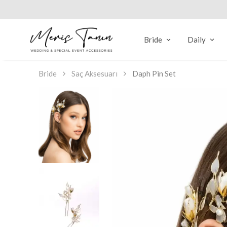
Bride
Daily
Bride
Saç Aksesuarı
Daph Pin Set