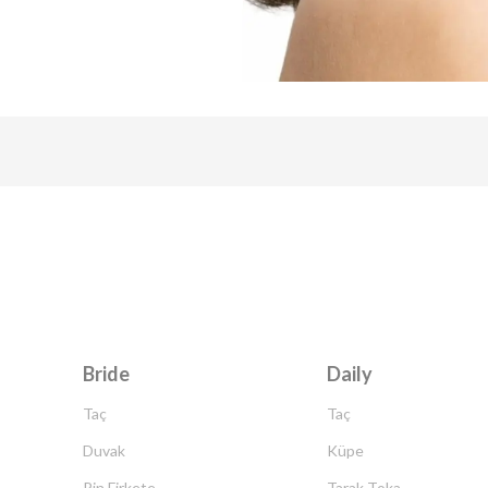
Bride
Daily
Taç
Taç
Duvak
Küpe
Pin Firkete
Tarak Toka