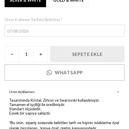
SILVER & WHITE
GOLD & WHITE
Ürün Kullanım Tarihini Belirtiniz
*
SEPETE EKLE
WHATSAPP
Ürün Açıklaması
Tasarımında Kristal, Zirkon ve Swarovski kullanılmıştır.
Tamamen el işçiliği ile üretilmiştir.
Standart ölçüdedir.
Esnek bir yapıya sahiptir.
“Bu ürün, sipariş sırasında belirtilen tarih ve kişinin isteklerine özel
olarak hazırlanan, ‘kişiye özel’ üretim kapsamındadır.