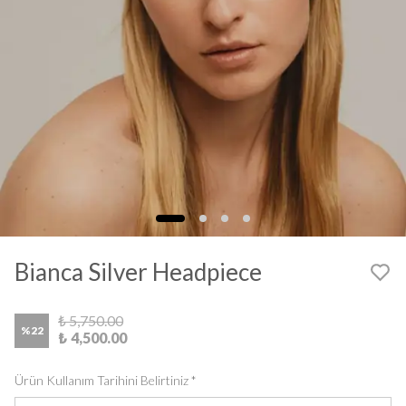
Bianca Silver Headpiece
₺ 5,750.00
%
22
₺ 4,500.00
Ürün Kullanım Tarihini Belirtiniz
*