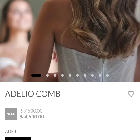
ADELIO COMB
₺ 7,500.00
%
40
₺ 4,500.00
ADET